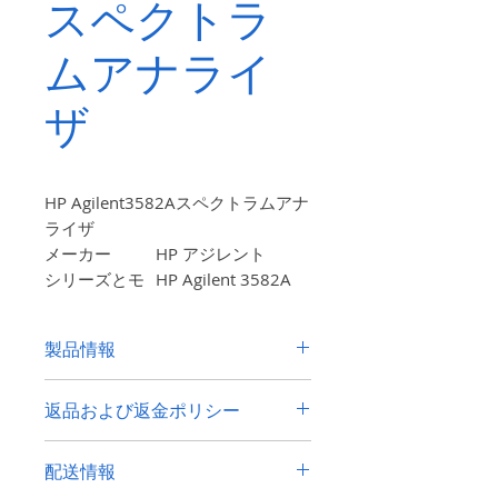
スペクトラ
ムアナライ
ザ
HP Agilent3582Aスペクトラムアナ
ライザ
メーカー
HP
アジレント
シリーズとモ
HP Agilent 3582A
デル
寸法（概算）
43×55
×
18
CM
製品情報
重量（約）
25キロ
出荷重量（概
28キロ
HP Agilent3582Aスペクトラムアナラ
算）
返品および返金ポリシー
イザ
電力要件
100-240v、
メーカー
HP
アジレント
30日以内に返品を受け付けます。
買
50/60 Hz
配送情報
い手は、返送費用を支払わなければな
シリーズと
HP Agilent 3582A