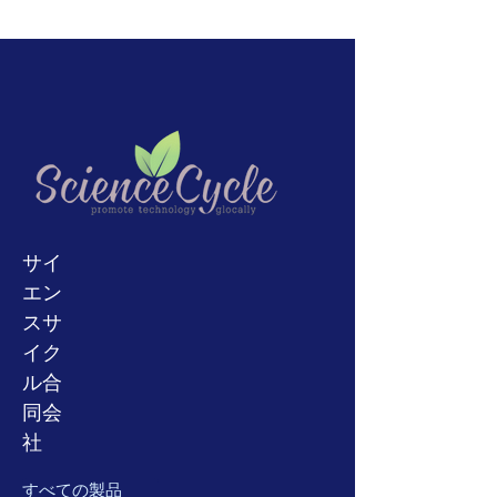
りません。
元の送料は返金されませ
製品説明：
世界中に発送します。心配ない。
ヨ
モデル
ん。
電源を入れます。すべてのポートと
ーロッパ、オーストラリアから商品を
の返品は受け付けません
部品または
コネクタは良好な外観状態です。こ
購入する場合は、
ニュージーラン
寸法（概
43×55
×
18
CM
修理のみまたは動作しない製品。
ド、中国、
インド、
ベトナム、アフ
れ以上のテストは実行されません。
算）
あなたが何らかの形で購入に満足して
リカ、ロシア、トルコ、
サウジ
アラ
製品は現状有姿で販売されていま
いないならば、我々がすぐに状況を明
ビア、アルゼンチン、ブラジル、チ
す！写真のようになります。写真を
重量（約）
25キロ
らかにすることができるように、最初
リ、パキスタン、またはキューバ。輸
よく確認してください。
に我々に連絡してください。または、
送方針と輸送料金の明確化のために買
出荷重量
28キロ
返品ポリシーについてご不明な点がご
う前に我々に連絡してください。
（概算）
ざいましたら、お気軽にお問い合わせ
通常、FedEx、Yamato、EMS、SALを
ください。
使用します。ただし、コロナパンデミ
電力要件
100-240v、
サイ
ックの場合、現在、EMSとSALの一時
50/60 Hz
エン
停止にはFedExとYamatoのみを使用
しています。
通常、発送後8〜16営
スサ
製品説明：
業日かかります。ただし、購入する前
イク
電源を入れます。すべてのポートとコ
に、お気軽にお問い合わせください。
ル合
ネクタは良好な外観状態です。これ以
追跡番号はeBay経由で更新されま
上のテストは実行されません。製品は
同会
す。そうでない場合は、お気軽にお問
現状有姿で販売されています！写真の
い合わせください。
社
ようになります。写真をよく確認して
ください。
すべての製品