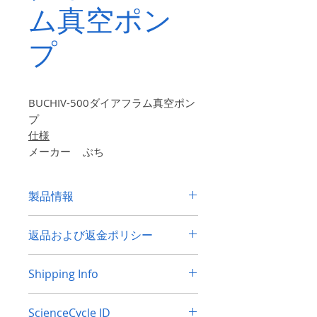
ム真空ポン
プ
BUCHIV-500ダイアフラム真空ポン
プ
仕様
メーカー
ぶち
真空ポンプ
V-500
モデル
製品情報
電力要件
100〜120 / 200〜
240v、
50/60 Hz
仕様
製品説明：
返品および返金ポリシー
メーカー
島津
電源を入れます。すべてのポートと
30日以内に返品を受け付けます。
買
コネクタは良好な外観状態です。こ
Shipping Info
シリーズとモデル
AUX-320
い手は、返送費用を支払わなければな
のアイテムに関する専門知識がない
りません。
元の送料は返金されませ
ため、これ以上のテストは実行され
世界中に発送します。心配ない。
ヨ
寸法（概算）
33×31×22cm
ん。
ScienceCycle ID
ません。製品は現状有姿で販売され
ーロッパ、オーストラリアから商品を