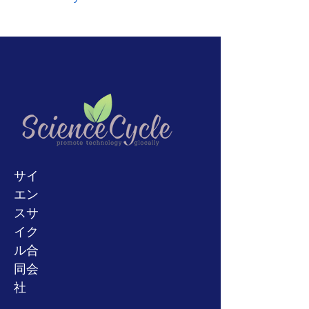
の返品は受け付けません
部品または
ています！写真のようになります。
購入する場合は、
ニュージーラン
重量（約）
7キロ
修理のみまたは動作しない製品。
121_2
ド、中国、
インド、
ベトナム、アフ
写真をよく確認してください。
あなたが何らかの形で購入に満足して
リカ、ロシア、トルコ、
サウジ
アラ
技術的な専門知識がない場合は、こ
電圧
該当なし
いないならば、我々がすぐに状況を明
ビア、アルゼンチン、ブラジル、チ
のアイテムを購入しない方がよいで
らかにすることができるように、最初
リ、パキスタン、またはキューバ。輸
しょう。保証付きの完全に機能する
に我々に連絡してください。または、
製品説明：
送方針と輸送料金の明確化のために買
返品ポリシーについてご不明な点がご
アイテムが必要な場合は、アイテム
電源を入れます。すべてのポートとコ
う前に我々に連絡してください。
ざいましたら、お気軽にお問い合わせ
の購入をお勧めしません。
ネクタは良好な外観状態です。
の
較
通常、FedEx、Yamato、EMS、SALを
ください。
正、
較正
エラーCALE4が発生しま
使用します。ただし、コロナパンデミ
す。
このアイテムに関する専門知識
ックの場合、現在、EMSとSALの一時
がないため、これ以上のテストは実行
停止にはFedExとYamatoのみを使用
されません。製品は現状有姿で販売さ
しています。
通常、発送後8〜16営
サイ
れています！写真のようになります。
業日かかります。ただし、購入する前
エン
写真をよく確認してください。
に、お気軽にお問い合わせください。
スサ
技術的な専門知識がない場合は、この
追跡番号はeBay経由で更新されま
アイテムを購入しない方がよいでしょ
イク
す。そうでない場合は、お気軽にお問
う。保証付きの完全に機能するアイテ
い合わせください。
ル合
ムが必要な場合は、アイテムの購入を
同会
お勧めしません。
社