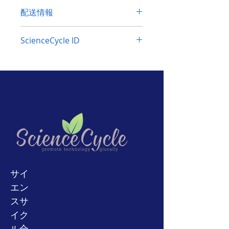
30日以内に返品を受け付けます。
買
兆候がある可能性があります。写真を
配送情報
い手は、返送費用を支払わなければな
製品説明：
よくご確認ください。製品は重いで
りません。
元の送料は返金されませ
す。パレット発送が必要です。送料は
電源を入れます。すべてのポートと
世界中に発送します。心配ない。
ヨ
ん。
暫定です。送料については、購入前に
ScienceCycle ID
コネクタは良好な外観状態です。
ーロッパ、オーストラリアから商品を
の返品は受け付けません
部品または
ご相談ください。
の
購入する場合は、
較正、
較正
エラーCALE4が発
ニュージーラン
修理のみまたは動作しない製品。
100
ド、中国、
インド、
ベトナム、アフ
生します。
このアイテムに関する
あなたが何らかの形で購入に満足して
リカ、ロシア、トルコ、
サウジ
アラ
専門知識がないため、これ以上のテ
いないならば、我々がすぐに状況を明
ビア、アルゼンチン、ブラジル、チ
ストは実行されません。製品は現状
らかにすることができるように、最初
リ、パキスタン、またはキューバ。輸
有姿で販売されています！写真のよ
に我々に連絡してください。または、
送方針と輸送料金の明確化のために買
返品ポリシーについてご不明な点がご
うになります。写真をよく確認して
う前に我々に連絡してください。
ざいましたら、お気軽にお問い合わせ
ください。
通常、FedEx、Yamato、EMS、SALを
ください。
技術的な専門知識がない場合は、こ
使用します。ただし、コロナパンデミ
のアイテムを購入しない方がよいで
ックの場合、現在、EMSとSALの一時
しょう。保証付きの完全に機能する
停止にはFedExとYamatoのみを使用
アイテムが必要な場合は、アイテム
しています。
通常、発送後8〜16営
サイ
業日かかります。ただし、購入する前
の購入をお勧めしません。
エン
に、お気軽にお問い合わせください。
スサ
追跡番号はeBay経由で更新されま
イク
す。そうでない場合は、お気軽にお問
い合わせください。
ル合