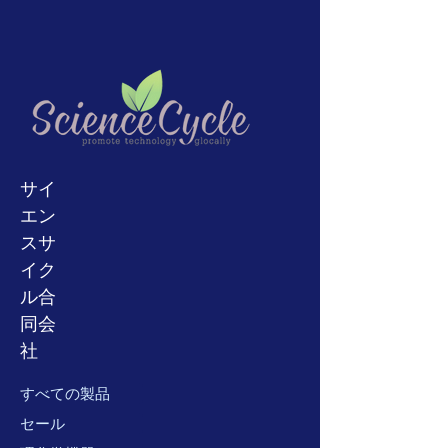
購入する場合は、
ニュージーラン
修理のみまたは動作しない製品。
ド、中国、
インド、
ベトナム、アフ
あなたが何らかの形で購入に満足して
リカ、ロシア、トルコ、
サウジ
アラ
いないならば、我々がすぐに状況を明
ビア、アルゼンチン、ブラジル、チ
らかにすることができるように、最初
リ、またはキューバ。輸送方針と輸送
に我々に連絡してください。または、
料金の明確化のために買う前に我々に
返品ポリシーについてご不明な点がご
連絡してください。
ざいましたら、お気軽にお問い合わせ
通常、FedEx、Yamato、EMS、SALを
ください。
使用します。ただし、コロナパンデミ
サイ
ックの場合、現在、EMSとSALの一時
エン
停止にはFedExとYamatoのみを使用
しています。
通常、発送後8〜16営
スサ
業日かかります。ただし、購入する前
イク
に、お気軽にお問い合わせください。
ル合
同会
社
すべての製品
セール