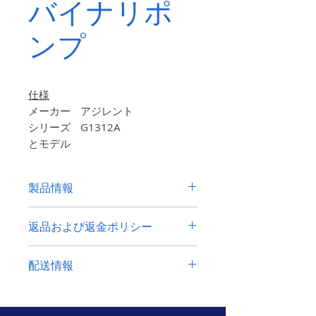
バイナリポ
ンプ
仕様
メーカー
アジレント
シリーズ
G1312A
とモデル
シリアル
DE03006595
ナンバー
製品情報
寸法（概
35×
44
×
18cm
算）
Agilent 1100 G1312A Binary Pump
重量
16キロ
返品および返金ポリシー
Powers up. Passed self test. All
（約）
ports and connectors are in good
30日以内に返品を受け付けます。
買
出荷重量
18キロ
cosmetic condition. No further test
配送情報
い手は、返送費用を支払わなければな
（概算）
is performed. The Product is sold
りません。
元の送料は返金されませ
AS IS! Comes as pictured. Check the
電力要件
100〜200
分の
120〜
世界中に発送します。心配ない。
ヨ
ん。
photo carefully.
240V、
50/60 Hz
ーロッパ、オーストラリアから商品を
の返品は受け付けません
部品または